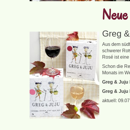
Neue 
Greg &
Aus dem südf
schwerer Rot
Rosé ist eine
Schon die Re
Monats im Wei
Greg & Juju 
Greg & Juju 
aktuell: 09.0