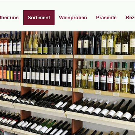
Über uns
Sortiment
Weinproben
Präsente
Rez